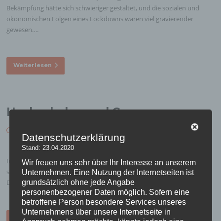
Bekämpfung hätte sich schwieriger gestaltet, und die sozialen und
ökonomischen Folgen eines Lockdowns wären viel gravierender
gewesen….
Weiterlesen
Hochschulen und Corona
Mai 3, 2020
Autor:
Joerg Noller
Datenschutzerklärung
Stand: 23.04.2020
In der „Welt“ ist ein interessanter Artikel erschienen, der sich aus
Wir freuen uns sehr über Ihr Interesse an unserem
studentischer Perspektive mit dem Einsatz der digitalen Lehre befasst.
Unternehmen. Eine Nutzung der Internetseiten ist
Das Motto der Autorin ist überwiegend positiv:
grundsätzlich ohne jede Angabe
personenbezogener Daten möglich. Sofern eine
betroffene Person besondere Services unseres
Unternehmens über unsere Internetseite in
Weiterlesen