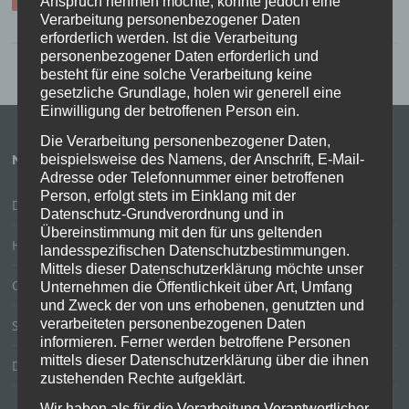
Anspruch nehmen möchte, könnte jedoch eine
Verarbeitung personenbezogener Daten
erforderlich werden. Ist die Verarbeitung
personenbezogener Daten erforderlich und
besteht für eine solche Verarbeitung keine
gesetzliche Grundlage, holen wir generell eine
Einwilligung der betroffenen Person ein.
Die Verarbeitung personenbezogener Daten,
NEUESTE BEITRÄGE
beispielsweise des Namens, der Anschrift, E-Mail-
Adresse oder Telefonnummer einer betroffenen
Person, erfolgt stets im Einklang mit der
Das Online-Studium wird völlig unterschätzt
Datenschutz-Grundverordnung und in
Übereinstimmung mit den für uns geltenden
Hard- und Software allein macht keinen digitalen Unterricht
landesspezifischen Datenschutzbestimmungen.
Mittels dieser Datenschutzerklärung möchte unser
Online Barcamp „Schule neu denken“
Unternehmen die Öffentlichkeit über Art, Umfang
und Zweck der von uns erhobenen, genutzten und
verarbeiteten personenbezogenen Daten
Strukturen virtueller Lehre
informieren. Ferner werden betroffene Personen
mittels dieser Datenschutzerklärung über die ihnen
Digitalisierung in der Corona-Krise
zustehenden Rechte aufgeklärt.