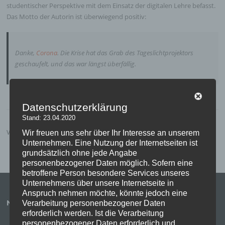
studentischer Perspektive mit dem Einsatz der digitalen Lehre befasst.
Das Motto der Autorin ist überwiegend positiv:
Danke,
Corona
. Die Krise hat das Grab des Tageslichtprojektors
geschaufelt, und das war längst überfällig.
Datenschutzerklärung
Stand: 23.04.2020
VERÖFFENTLICHT IN
UNCATEGORIZED
Wir freuen uns sehr über Ihr Interesse an unserem
Unternehmen. Eine Nutzung der Internetseiten ist
grundsätzlich ohne jede Angabe
personenbezogener Daten möglich. Sofern eine
betroffene Person besondere Services unseres
Unternehmens über unsere Internetseite in
Anspruch nehmen möchte, könnte jedoch eine
NEUESTE BEITRÄGE
Verarbeitung personenbezogener Daten
erforderlich werden. Ist die Verarbeitung
personenbezogener Daten erforderlich und