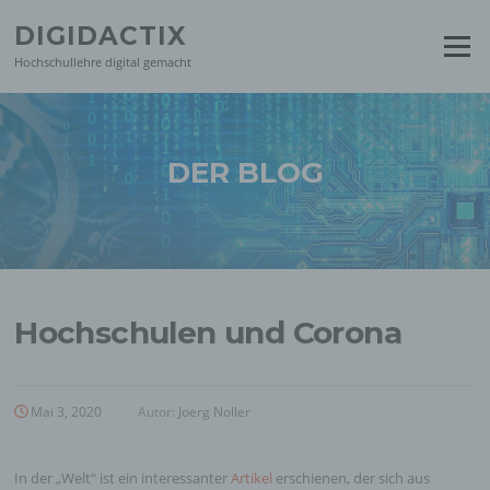
Zum
DIGIDACTIX
Inhalt
Menü
springen
Hochschullehre digital gemacht
DER BLOG
Hochschulen und Corona
Mai 3, 2020
Autor:
Joerg Noller
In der „Welt“ ist ein interessanter
Artikel
erschienen, der sich aus