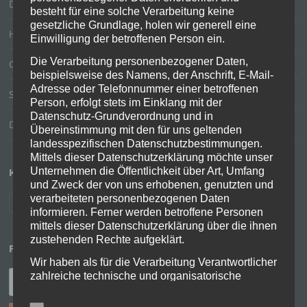
Das Online-Studium wird völlig unterschätzt
besteht für eine solche Verarbeitung keine
gesetzliche Grundlage, holen wir generell eine
Hard- und Software allein macht keinen digitalen Unterricht
Einwilligung der betroffenen Person ein.
Die Verarbeitung personenbezogener Daten,
Online Barcamp „Schule neu denken“
beispielsweise des Namens, der Anschrift, E-Mail-
Adresse oder Telefonnummer einer betroffenen
Strukturen virtueller Lehre
Person, erfolgt stets im Einklang mit der
Datenschutz-Grundverordnung und in
Digitalisierung in der Corona-Krise
Übereinstimmung mit den für uns geltenden
landesspezifischen Datenschutzbestimmungen.
Mittels dieser Datenschutzerklärung möchte unser
Unternehmen die Öffentlichkeit über Art, Umfang
KATEGORIEN
und Zweck der von uns erhobenen, genutzten und
verarbeiteten personenbezogenen Daten
Uncategorized
Verweise
informieren. Ferner werden betroffene Personen
mittels dieser Datenschutzerklärung über die ihnen
zustehenden Rechte aufgeklärt.
FINDE MICH
Wir haben als für die Verarbeitung Verantwortlicher
Suchen
zahlreiche technische und organisatorische
Maßnahmen umgesetzt, um einen möglichst
nach:
lückenlosen Schutz der über diese Internetseite