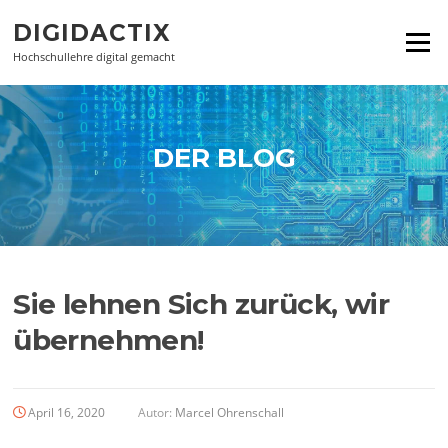
Zum
DIGIDACTIX
Inhalt
Menü
springen
Hochschullehre digital gemacht
DER BLOG
Sie lehnen Sich zurück, wir
übernehmen!
April 16, 2020
Autor:
Marcel Ohrenschall